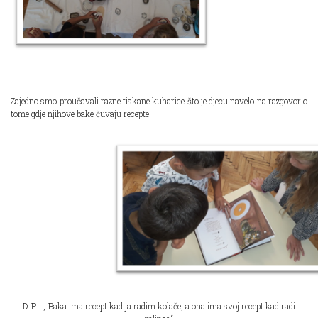
Zajedno smo proučavali razne tiskane kuharice što je djecu navelo na razgovor o
tome gdje njihove bake čuvaju recepte.
D. P. : „ Baka ima recept kad ja radim kolače, a ona ima svoj recept kad radi