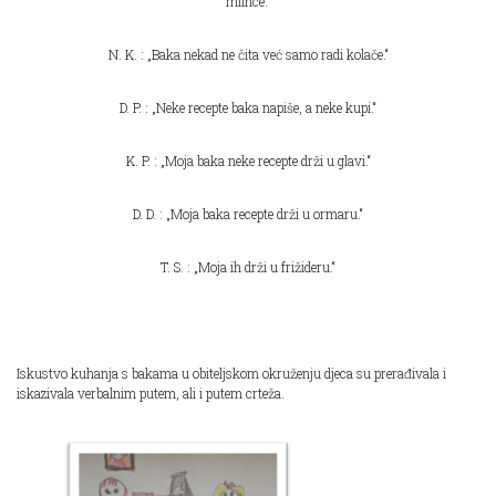
mlince.“
N. K. : „Baka nekad ne čita već samo radi kolače.“
D. P. : „Neke recepte baka napiše, a neke kupi.“
K. P. : „Moja baka neke recepte drži u glavi.“
D. D. : „Moja baka recepte drži u ormaru.“
T. S. : „Moja ih drži u frižideru.“
Iskustvo kuhanja s bakama u obiteljskom okruženju djeca su prerađivala i
iskazivala verbalnim putem, ali i putem crteža.