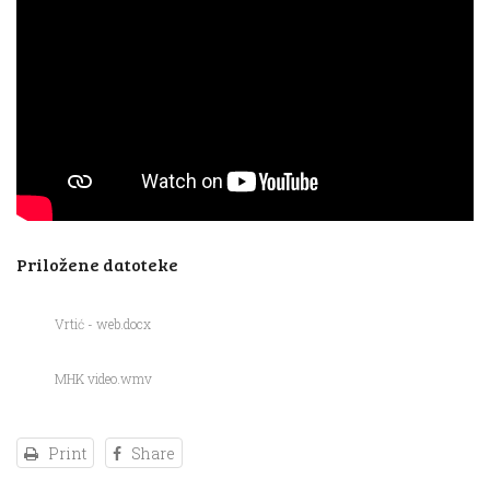
Priložene datoteke
Vrtić - web.docx
MHK video.wmv
Print
Share