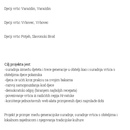
Dječji vrtić Varaždin, Varaždin
Dječji vrtić Vrbovec, Vrbovec
Dječji vrtić Potjeh, Slavonski Brod
Cilj projekta jest:
-suradnja između djeteta i treće generacije u obitelji kao i suradnja vrtića s
obiteljima djece polaznika
-djeca će učiti kroz praksu sa svojim bakama
-razvoj samopouzdanja kod djece
-demokratski odgoj (biranjem najboljih recepata)
-povezivanje vrtića iz različitih regija Hrvatske
-korištenje jednostavnih web alata primjerenih djeci najmlađe dobi
Projekt je primjer među generacijske suradnje, suradnje vrtića s obiteljima i
lokalnom zajednicom i njegovanja tradicijske kulture.