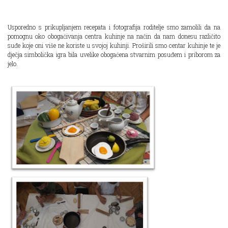
Usporedno s prikupljanjem recepata i fotografija roditelje smo zamolili da na
pomognu oko obogaćivanja centra kuhinje na način da nam donesu različito
suđe koje oni više ne koriste u svojoj kuhinji. Proširili smo centar kuhinje te je
dječja simbolička igra bila uvelike obogaćena stvarnim posuđem i priborom za
jelo.