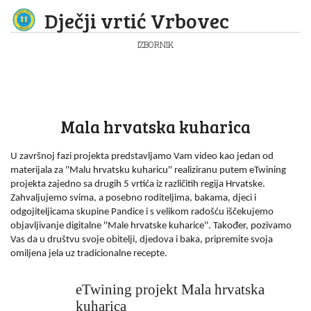
Dječji vrtić Vrbovec
IZBORNIK
Mala hrvatska kuharica
U završnoj fazi projekta predstavljamo Vam video kao jedan od
materijala za ''Malu hrvatsku kuharicu'' realiziranu putem eTwining
projekta zajedno sa drugih 5 vrtića iz različitih regija Hrvatske.
Zahvaljujemo svima, a posebno roditeljima, bakama, djeci i
odgojiteljicama skupine Pandice i s velikom radošću iščekujemo
objavljivanje digitalne ''Male hrvatske kuharice''. Također, pozivamo
Vas da u društvu svoje obitelji, djedova i baka, pripremite svoja
omiljena jela uz tradicionalne recepte.
eTwining projekt Mala hrvatska
kuharica