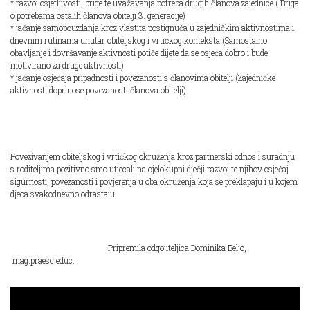
* razvoj osjetljivosti, brige te uvažavanja potreba drugih članova zajednice ( Briga
o potrebama ostalih članova obitelji 3. generacije)
* jačanje samopouzdanja kroz vlastita postignuća u zajedničkim aktivnostima i
dnevnim rutinama unutar obiteljskog i vrtićkog konteksta (Samostalno
obavljanje i dovršavanje aktivnosti potiče dijete da se osjeća dobro i bude
motivirano za druge aktivnosti)
* jačanje osjećaja pripadnosti i povezanosti s članovima obitelji (Zajedničke
aktivnosti doprinose povezanosti članova obitelji)
Povezivanjem obiteljskog i vrtićkog okruženja kroz partnerski odnos i suradnju
s roditeljima pozitivno smo utjecali na cjelokupni dječji razvoj te njihov osjećaj
sigurnosti, povezanosti i povjerenja u oba okruženja koja se preklapaju i u kojem
djeca svakodnevno odrastaju.
Pripremila odgojiteljica Dominika Beljo,
mag.praesc.educ.