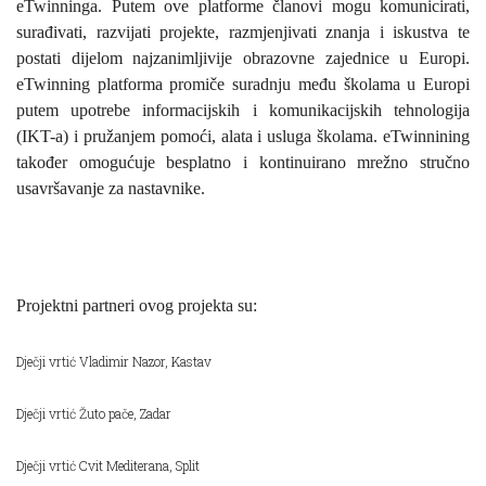
eTwinninga. Putem ove platforme članovi mogu komunicirati,
surađivati, razvijati projekte, razmjenjivati znanja i iskustva te
postati dijelom najzanimljivije obrazovne zajednice u Europi.
eTwinning platforma promiče suradnju među školama u Europi
putem upotrebe informacijskih i komunikacijskih
tehnologija
(IKT-a) i pružanjem pomoći, alata i usluga školama. eTwinnining
također omogućuje besplatno i kontinuirano mrežno stručno
usavršavanje za nastavnike.
Projektni partneri ovog projekta su:
Dječji vrtić Vladimir Nazor, Kastav
Dječji vrtić Žuto pače, Zadar
Dječji vrtić Cvit Mediterana, Split