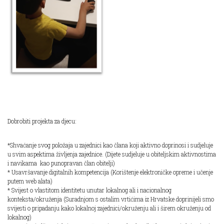
Dobrobiti projekta za djecu:
*Shvaćanje svog položaja u zajednici kao člana koji aktivno doprinosi i sudjeluje
u svim aspektima življenja zajednice. (Dijete sudjeluje u obiteljskim aktivnostima
i navikama kao punopravan član obitelji)
* Usavršavanje digitalnih kompetencija (Korištenje elektroničke opreme i učenje
putem web alata)
* Svijest o vlastitom identitetu unutar lokalnog ali i nacionalnog
konteksta/okruženja (Suradnjom s ostalim vrtićima iz Hrvatske doprinijeli smo
svijesti o pripadanju kako lokalnoj zajednici/okruženju ali i širem okruženju od
lokalnog)