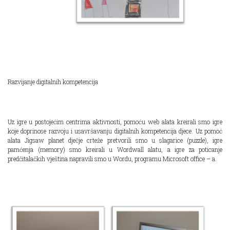
Razvijanje digitalnih kompetencija
Uz igre u postojećim centrima aktivnosti, pomoću web alata kreirali smo igre
koje doprinose razvoju i usavršavanju digitalnih kompetencija djece. Uz pomoć
alata Jigsaw planet dječje crteže pretvorili smo u slagarice (puzzle), igre
pamćenja (memory) smo kreirali u Wordwall alatu, a igre za poticanje
predčitalačkih vještina napravili smo u Wordu, programu Microsoft office – a.