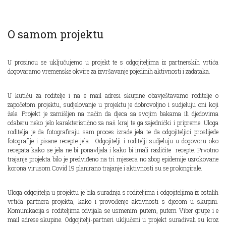
O samom projektu
U prosincu se uključujemo u projekt te s odgojiteljima iz partnerskih vrtića
dogovaramo vremenske okvire za izvršavanje pojedinih aktivnosti i zadataka.
U kutiću za roditelje i na e mail adresi skupine obavještavamo roditelje o
započetom projektu, sudjelovanje u projektu je dobrovoljno i sudjeluju oni koji
žele. Projekt je zamišljen na način da djeca sa svojim bakama ili djedovima
odaberu neko jelo karakteristično za naš kraj te ga zajednički i pripreme. Uloga
roditelja je da fotografiraju sam proces izrade jela te da odgojiteljici proslijede
fotografije i pisane recepte jela. Odgojitelji i roditelji sudjeluju u dogovoru oko
recepata kako se jela ne bi ponavljala i kako bi imali različite recepte. Prvotno
trajanje projekta bilo je predviđeno na tri mjeseca no zbog epidemije uzrokovane
korona virusom Covid 19 planirano trajanje i aktivnosti su se prolongirale.
Uloga odgojitelja u projektu je bila suradnja s roditeljima i odgojiteljima iz ostalih
vrtića partnera projekta, kako i provođenje aktivnosti s djecom u skupini.
Komunikacija s roditeljima odvijala se usmenim putem, putem Viber grupe i e
mail adrese skupine. Odgojitelji-partneri uključeni u projekt surađivali su kroz