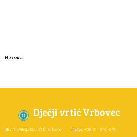
Novosti
Dječji vrtić Vrbovec
Ulica 7. svibnja 12a
10340 Vrbovec
Telefon: +385 01 - 2791-349