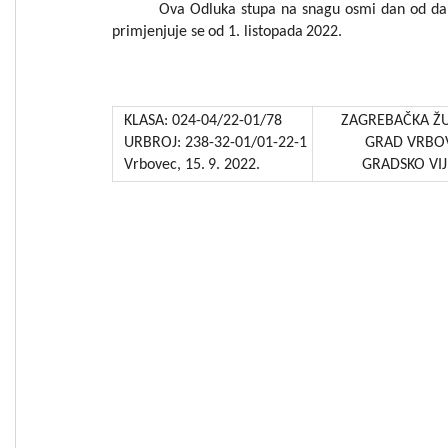
Ova
Odluka
stupa
na
sna
gu
osmi
dan
od
da
primjenjuj
e
se
od
1.
listopa
da
2022
.
KLASA:
024-04/22-01/7
8
ZAGREBAČKA ŽU
URBROJ:
238-32-01/01-22-1
GRAD VRBO
Vrbovec,
15.
9.
2022.
GRADSKO VI