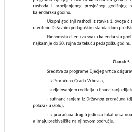
rashoda
i
procijenjenog
pros
ječnog
godišn
jeg
b
k
alendarsku
godinu.
Ukupni
godišnji
r
ashodi
i
z
stavka
1.
ovoga
čl
utvrđene
Državnim
pedagoškim
standardom
predšk
Ekonomsku
cijenu
za
svaku
kale
ndarsku
godi
najkasnije
do
30.
rujna
za
tekuću
pedagošku
godin
u
.
Članak
5
.
Sredstva
za
programe
Dječjeg
vrtića
osigura
-
iz
Proračuna
Grada
Vrbovca
,
-
sudjelovanjem
roditelja
u
financiranj
u
dije
l
-
sufinancir
anjem
iz
Državnog
proračuna
(
d
polazak
u
školu),
-
iz
proračuna
drugih
jedinica
lokalne
samou
a
imaju
prebivalište
na
njihov
o
m
podr
učju.