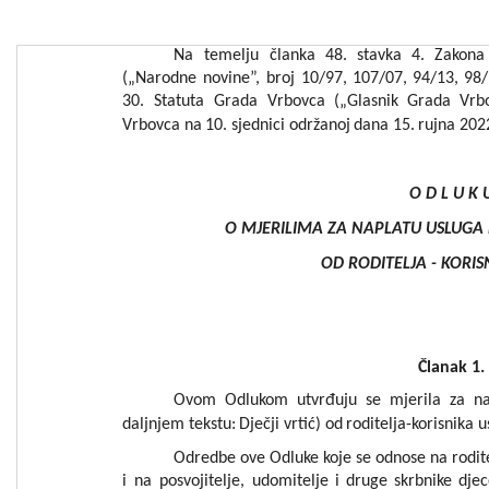
Na
temelju
članka
48.
stavka
4.
Zakona
(
„
Narodne
novine”,
broj
10/97,
107/07,
94/13,
98/
30
.
Statuta
Grada
Vrbovca
(
„
Glasnik
Grada
Vrb
Vrbo
vca
na
10.
sjednici
održanoj
dana
15.
rujna
202
O D L U K 
O MJERILIMA ZA NAPLATU USLUGA 
OD RODITELJA
-
KORIS
Članak 1.
Ovom
Odlukom
utvrđuju
se
mjerila
za
n
daljnjem
tekstu:
Dječji
vrtić)
od
roditelja-korisnika
u
Odredbe
ove
Odluke
koje
se
odnose
na
rodit
i
na
posvojitelje,
udomitelje
i
druge
skrbnike
djec