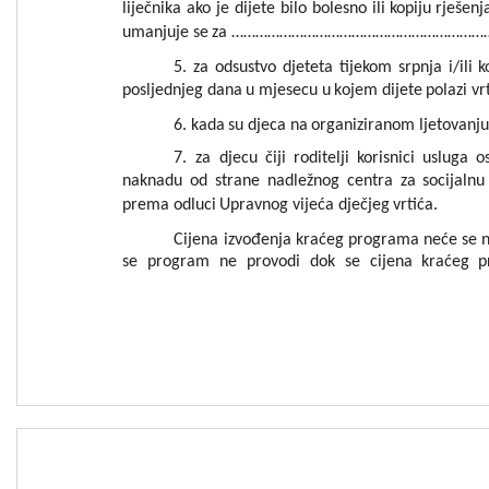
liječnika
ako
je
d
i
jete
bilo
bolesno
ili
kopiju
rješenj
um
anjuje
se
za
………………………………………………………
5
.
za
odsust
vo
djeteta
tijekom
srpnja
i
/ili
k
posljednjeg
dana
u
mjes
ecu
u
k
o
jem
dijete
polazi
vr
6
.
ka
da
su
djeca
na
organizi
rano
m
l
jetovanju
7
.
za
djecu
čij
i
roditelji
korisnici
usluga
o
na
knadu
od
strane
nadležnog
centra
za
socijalnu
prema
odluci
Upravno
g
vij
eća
dje
čje
g
vrtića
.
Cijena
izvođenja
kr
a
ć
eg
programa
neće
se
n
se
program
ne
provodi
dok
se
cijena
kraćeg
p