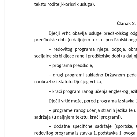
tekstu
roditelj
-k
orisnik
usl
uga).
Članak
2
.
Dječji
vrtić
obavlja
usluge
predškolsko
g
od
predškolske
dobi
(u
daljnjem
tekstu:
predškolski
odgo
–
red
o
vitog
programa
njege,
odgoja,
obra
socijalne
skrbi
djece
rane
i
predškols
ke
dobi
(u
dalj
–
programa
predškole
,
–
drugi
programi
sukladno
Državnom
peda
naobrazbe
i
Statutu
Dječjeg
vrtića
,
–
k
ra
ć
i
progr
am
ranog
učenja
engleskog
jezi
Dječji
vrtić
m
ože,
pored
programa
iz
stavka
–
programe
ranog
učenja
stranih
jezika
te
u
sadržaja
(u
daljnjem
tekstu:
kraći
program
i),
–
dodatn
e
specifične
sadržaje
(spo
rtske,
redovitog
programa
iz
stavka
1.
podstavka
1.
ovoga