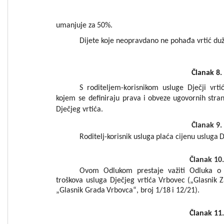
umanjuje
za
50
%.
Dijete koje neopravdano ne po
hađa vrtić du
Članak
8
.
S
roditeljem
-
k
orisnikom
usluge
Dječji
vr
ti
kojem
se
definiraju
prava
i
obveze
ugovornih
stra
Dje
čjeg
vrtića
.
Članak
9
.
Rod
itelj-korisnik
usluga
plaća
ci
jenu
usluga
D
Članak
10
.
Ovom
Odlukom
prestaje
važiti
O
dluka
o
troškova
us
luga
Dječjeg
vrtića
Vr
bovec
(
„
Glasnik
Z
„
Glasnik
Grada
Vrbovca
“
,
broj
1/18
i
12/21)
.
Č
lan
ak
1
1
.