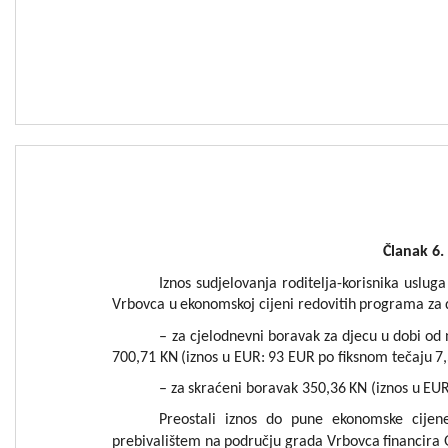
Članak
6
.
Iznos
sudjelovanja
roditelja-korisnika
usluga
Vrbovca
u
ekonomskoj
cijeni
redovitih
programa
za
–
za
cjelodnevni
boravak
za
djecu
u
dobi
od
7
0
0
,
7
1
KN
(
iznos
u
EUR:
93
EUR
po
fiksnom
tečaju
7,
–
z
a
skraćeni
boravak
350,3
6
KN
(
iznos
u
EUR
Preostali
iznos
do
pune
ekonomske
cij
en
prebivalištem
na
području
gr
a
da
Vrbo
vca
financira