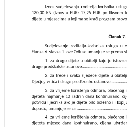
Iznos
sudjelovanja
roditelja-korisnika
uslug
130,00
KN
(
iznos
u
EUR:
17,25
EUR
po
fiksnom
t
dijete
u
mj
esecima
u
kojima
se
kraći
p
rogram
provo
Članak
7
.
Sudjelovanje
roditelja-kori
snika
usluga
u
e
članka
6.
stavka
1.
ove
Odluke
umanjuje
se
prema
sl
1.
za
drugo
dijete
u
obitelji
koje
je
istovr
druge
pr
edškolske
ustanove
…
…
…
…
…
…
…
…
…
…
…
…
…
…
2
.
za
tr
eće
i
svako
sl
jedeće
dijete
u
obitelj
Dječj
eg
vrtić
a
i
druge
predškolske
ustanove
……………
3
.
z
a
vrijeme
korištenja
odmora,
plaćenog
i
djeteta
najm
anje
10
radnih
dana
k
ontinuirano,
ci
potvrdu
liječnik
a
ako
je
dijete
bilo
bolesno
ili
kopij
d
o
pustu,
umanjuje
se
za
…
…
…
…
…
…
…
…
…
…
…
…
…
…
…
…
4
.
za
vrijeme
korišt
enja
odmora,
plaćenog
i
djeteta
mjesec
dana
kontinuirano
,
cijena
utvrđe