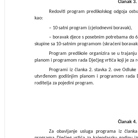
Č
la
n
ak
3
.
Redoviti
program
predškolskog
odgoja
ost
v
kao:
–
10
satni
program
(cjelodnevni
boravak),
–
borav
ak
djece
s
posebnim
potrebama
do
6
skupine
sa
10-satnim
programom
(
skraćeni
boravak
P
rogram
predškole
organizira
se
u
trajanju
planom
i
programom
rada
Dječje
g
vrtića
koji
je
za
r
P
rogrami
iz
članka
2.
stavka
2.
ove
O
dluke
utvrđenom
godišnjim
planom
i
pro
gramom
rada
roditelja
za
pojedini
program
.
Č
la
n
ak
4
.
Za
obavljanje
usluga
programa
i
z
članka
prog
rama
Dječjeg
vr
tića
za
kalendarsku
godinu
i