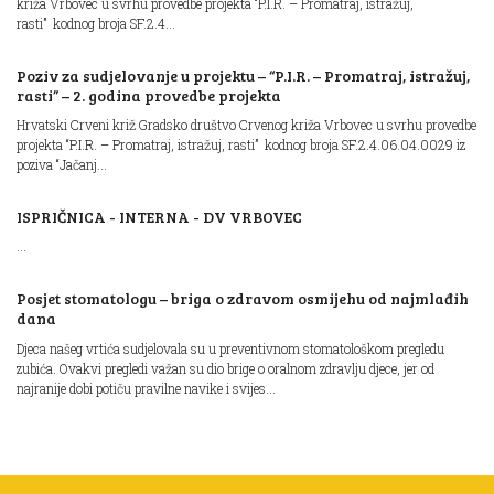
križa Vrbovec u svrhu provedbe projekta “P.I.R. – Promatraj, istražuj,
rasti” kodnog broja SF.2.4...
Poziv za sudjelovanje u projektu – “P.I.R. – Promatraj, istražuj,
rasti” – 2. godina provedbe projekta
Hrvatski Crveni križ Gradsko društvo Crvenog križa Vrbovec u svrhu provedbe
projekta “P.I.R. – Promatraj, istražuj, rasti” kodnog broja SF.2.4.06.04.0029 iz
poziva “Jačanj...
ISPRIČNICA - INTERNA - DV VRBOVEC
...
Posjet stomatologu – briga o zdravom osmijehu od najmlađih
dana
Djeca našeg vrtića sudjelovala su u preventivnom stomatološkom pregledu
zubića. Ovakvi pregledi važan su dio brige o oralnom zdravlju djece, jer od
najranije dobi potiču pravilne navike i svijes...