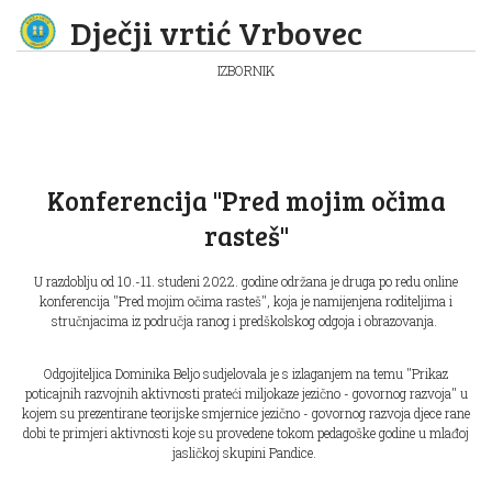
Dječji vrtić Vrbovec
IZBORNIK
Konferencija ''Pred mojim očima
rasteš''
U razdoblju od 10.-11. studeni 2022. godine održana je druga po redu online
konferencija ''Pred mojim očima rasteš'', koja je namijenjena roditeljima i
stručnjacima iz područja ranog i predškolskog odgoja i obrazovanja.
Odgojiteljica Dominika Beljo sudjelovala je s izlaganjem na temu ''Prikaz
poticajnih razvojnih aktivnosti prateći miljokaze jezično - govornog razvoja'' u
kojem su prezentirane teorijske smjernice jezično - govornog razvoja djece rane
dobi te primjeri aktivnosti koje su provedene tokom pedagoške godine u mlađoj
jasličkoj skupini Pandice.