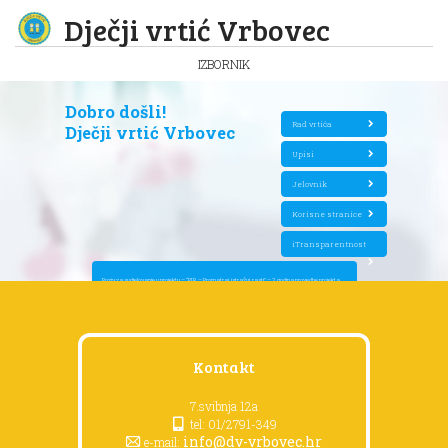
Dječji vrtić Vrbovec
IZBORNIK
Dobro došli!
Rad vrtića
Dječji vrtić Vrbovec
Upisi
Jelovnik
Korisne stranice
iTransparentnost
Poziv za sudjelovanje u projektu – “P.I.R. – Promatraj, istražuj, rasti” – 2. godina provedbe projekta
Kontakt
7.svibnja 12a
tel: 01/2791-349
info@dv-vrbovec.hr
e-mail: