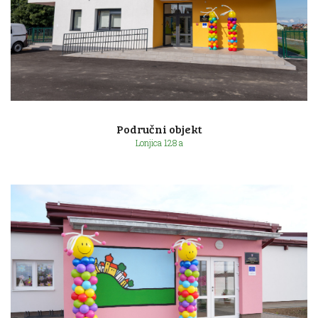
Ulica 7. svibnja 12a
Područni objekt
Lonjica 128 a