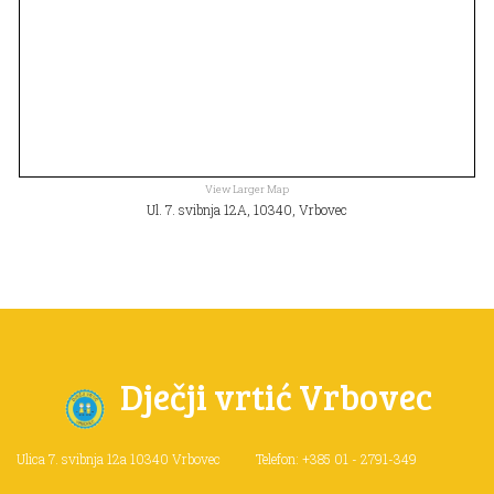
View Larger Map
Ul. 7. svibnja 12A, 10340, Vrbovec
Dječji vrtić Vrbovec
Ulica 7. svibnja 12a
10340 Vrbovec
Telefon: +385 01 - 2791-349