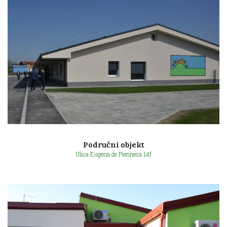
Ulica poginulih branitelja bb
Područni objekt
Ulica Eugena de Piennesa 14f