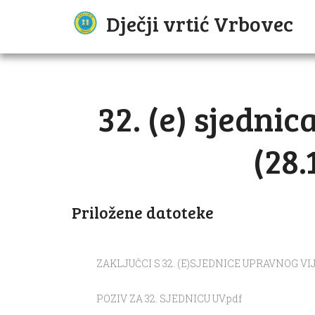
Dječji vrtić Vrbovec
32. (e) sjedni
(28.
Priložene datoteke
ZAKLJUČCI S 32. (E)SJEDNICE UPRAVNOG VIJE
POZIV ZA 32. SJEDNICU UV.pdf