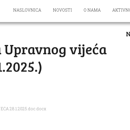
NASLOVNICA
NOVOSTI
O NAMA
AKTIVN
N
ca Upravnog vijeća
1.2025.)
ĆA 28.1.2025.doc.docx