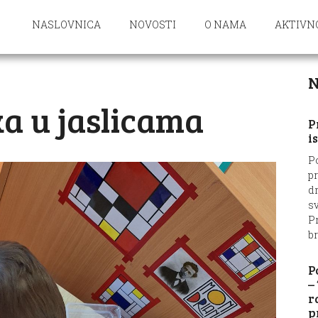
NASLOVNICA
NOVOSTI
O NAMA
AKTIVN
N
a u jaslicama
P
i
P
p
d
sv
Pr
br
P
–
r
p