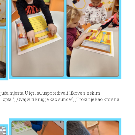
juća mjesta. U igri su uspoređivali likove s nekim
pta!“, „Ovaj žuti krug je kao sunce!“, „Trokut je kao krov na