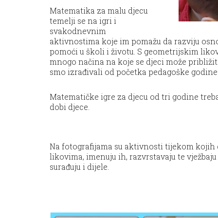
Matematika za malu djecu
temelji se na igri i
svakodnevnim
aktivnostima koje im pomažu da razviju osno
pomoći u školi i životu. S geometrijskim lik
mnogo načina na koje se djeci može približit
smo izrađivali od početka pedagoške godine t
Matematičke igre za djecu od tri godine treb
dobi djece.
Na fotografijama su aktivnosti tijekom kojih
likovima, imenuju ih, razvrstavaju te vježba
surađuju i dijele.