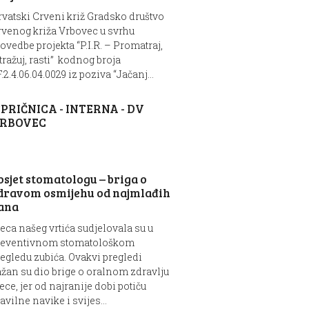
vatski Crveni križ Gradsko društvo
rvenog križa Vrbovec u svrhu
ovedbe projekta “P.I.R. – Promatraj,
tražuj, rasti” kodnog broja
.2.4.06.04.0029 iz poziva “Jačanj...
SPRIČNICA - INTERNA - DV
RBOVEC
osjet stomatologu – briga o
dravom osmijehu od najmlađih
ana
eca našeg vrtića sudjelovala su u
reventivnom stomatološkom
egledu zubića. Ovakvi pregledi
žan su dio brige o oralnom zdravlju
ece, jer od najranije dobi potiču
avilne navike i svijes...