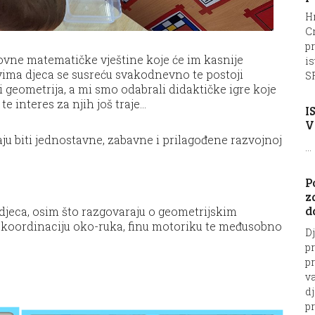
Hr
C
pr
vne matematičke vještine koje će im kasnije
is
ovima djeca se susreću svakodnevno te postoji
SF
i geometrija, a mi smo odabrali didaktičke igre koje
e interes za njih još traje…
I
V
aju biti jednostavne, zabavne i prilagođene razvojnoj
...
P
z
d
 djeca, osim što razgovaraju o geometrijskim
ju koordinaciju oko-ruka, finu motoriku te međusobno
Dj
p
pr
va
dj
pr