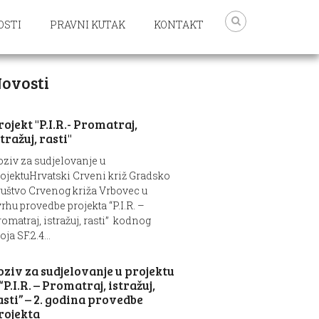
OSTI
PRAVNI KUTAK
KONTAKT
ovosti
rojekt "P.I.R.- Promatraj,
stražuj, rasti"
oziv za sudjelovanje u
rojektuHrvatski Crveni križ Gradsko
ruštvo Crvenog križa Vrbovec u
rhu provedbe projekta “P.I.R. –
omatraj, istražuj, rasti” kodnog
oja SF.2.4...
oziv za sudjelovanje u projektu
 “P.I.R. – Promatraj, istražuj,
asti” – 2. godina provedbe
rojekta