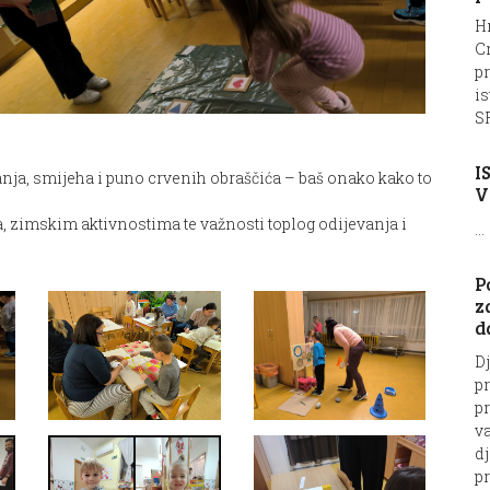
Hr
C
pr
is
SF
I
udanja, smijeha i puno crvenih obraščića – baš onako kako to
V
, zimskim aktivnostima te važnosti toplog odijevanja i
...
P
z
d
Dj
p
pr
va
dj
pr