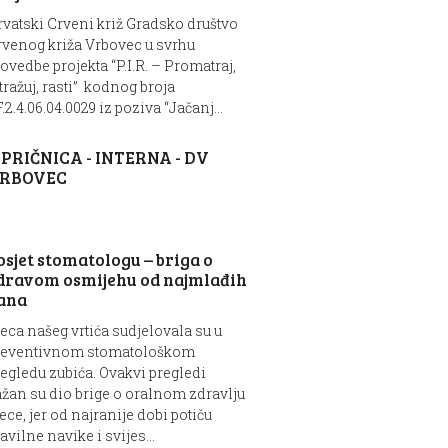
vatski Crveni križ Gradsko društvo
rvenog križa Vrbovec u svrhu
ovedbe projekta “P.I.R. – Promatraj,
tražuj, rasti” kodnog broja
.2.4.06.04.0029 iz poziva “Jačanj...
SPRIČNICA - INTERNA - DV
RBOVEC
osjet stomatologu – briga o
dravom osmijehu od najmlađih
ana
eca našeg vrtića sudjelovala su u
reventivnom stomatološkom
egledu zubića. Ovakvi pregledi
žan su dio brige o oralnom zdravlju
ece, jer od najranije dobi potiču
avilne navike i svijes...