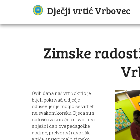
Dječji vrtić Vrbovec
Zimske radosti
Vr
Ovih dana naš vrtić okitio je
bijeli pokrivač, a dječje
oduševljenje moglo se vidjeti
na svakom koraku. Djeca su s
radošću zakoračila u svoj prvi
snježni dan ove pedagoške
godine, pretvorivši dvorište
vrtića u pravo malo zimsko