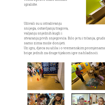
igralište.
Uživali su u istraživanju
snijega, ostavljanju tragova,
valjanju snježnih kugli i
stvaranju prvih snjegovića. Bilo je tu i trčanja, gr
samo zima može donijeti.
Uz igru, djeca su učila i o vremenskim promjenama
brige jednih za druge tijekom igre na hladnoći.