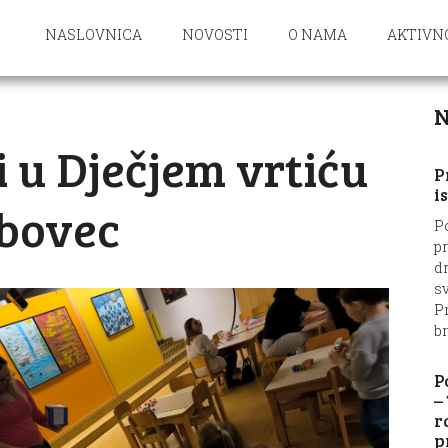
NASLOVNICA
NOVOSTI
O NAMA
AKTIVN
N
 u Dječjem vrtiću
P
i
bovec
P
p
d
sv
Pr
br
P
–
r
p