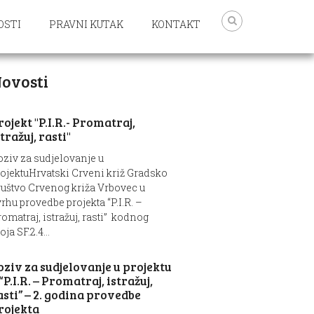
OSTI
PRAVNI KUTAK
KONTAKT
ovosti
rojekt "P.I.R.- Promatraj,
stražuj, rasti"
oziv za sudjelovanje u
rojektuHrvatski Crveni križ Gradsko
ruštvo Crvenog križa Vrbovec u
rhu provedbe projekta “P.I.R. –
omatraj, istražuj, rasti” kodnog
oja SF.2.4...
oziv za sudjelovanje u projektu
 “P.I.R. – Promatraj, istražuj,
asti” – 2. godina provedbe
rojekta