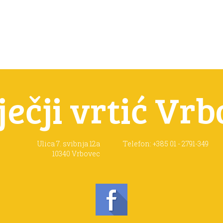
ječji vrtić Vr
Ulica 7. svibnja 12a
Telefon: +385 01 - 2791-349
10340 Vrbovec