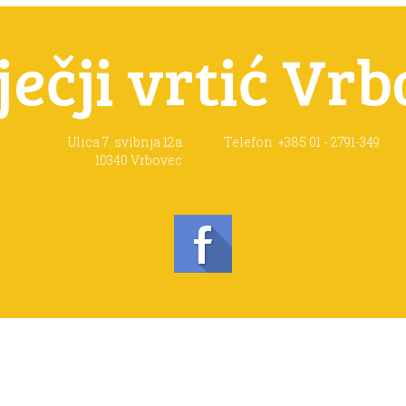
ječji vrtić Vr
Ulica 7. svibnja 12a
Telefon: +385 01 - 2791-349
10340 Vrbovec