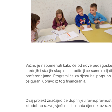
Važno je napomenuti kako će od nove pedagoške go
srednjih i starijih skupina, a roditelji će samoini
preferencijama. Programi će za djecu biti potpuno be
osigurani upravo iz tog financiranja.
Ovaj projekt značajno će doprinijeti ravnopravnost
istodobno razvoj vještina i talenata djece kroz raz