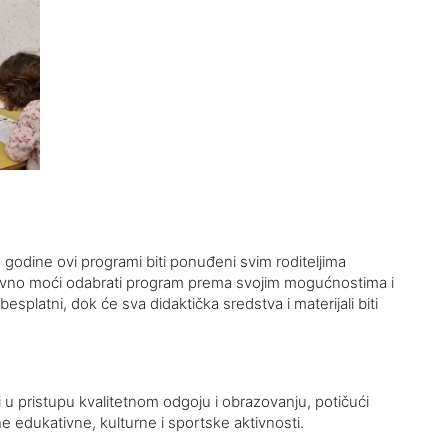
dine ovi programi biti ponuđeni svim roditeljima
cijativno moći odabrati program prema svojim mogućnostima i
splatni, dok će sva didaktička sredstva i materijali biti
i u pristupu kvalitetnom odgoju i obrazovanju, potičući
ne edukativne, kulturne i sportske aktivnosti.