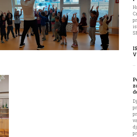
Hr
C
pr
is
SF
I
V
...
P
z
d
Dj
p
pr
va
dj
pr