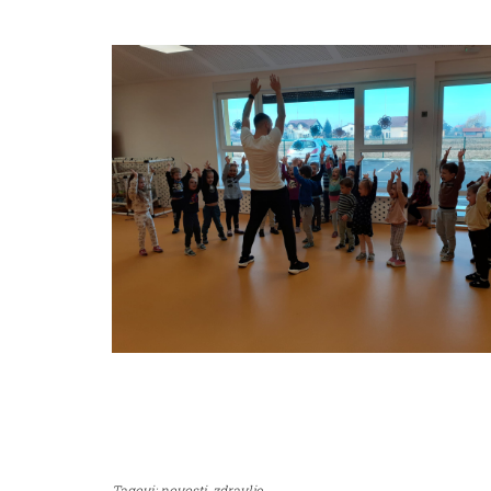
Tagovi:
novosti,
zdravlje