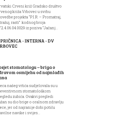
vatski Crveni križ Gradsko društvo
rvenog križa Vrbovec u svrhu
ovedbe projekta “P.I.R. – Promatraj,
tražuj, rasti” kodnog broja
.2.4.06.04.0029 iz poziva “Jačanj...
SPRIČNICA - INTERNA - DV
RBOVEC
osjet stomatologu – briga o
dravom osmijehu od najmlađih
ana
eca našeg vrtića sudjelovala su u
reventivnom stomatološkom
egledu zubića. Ovakvi pregledi
žan su dio brige o oralnom zdravlju
ece, jer od najranije dobi potiču
avilne navike i svijes...