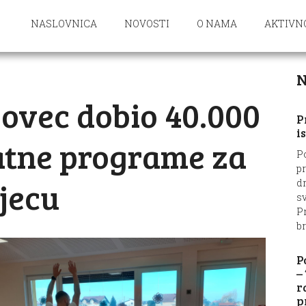
NASLOVNICA
NOVOSTI
O NAMA
AKTIVN
N
bovec dobio 40.000
P
i
atne programe za
P
p
jecu
d
sv
Pr
br
P
–
r
p