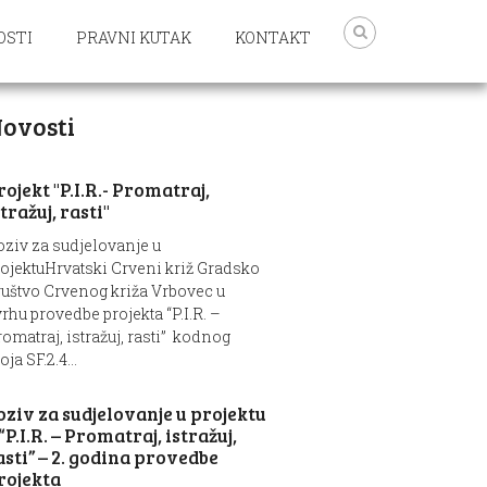
OSTI
PRAVNI KUTAK
KONTAKT
ovosti
rojekt "P.I.R.- Promatraj,
stražuj, rasti"
oziv za sudjelovanje u
rojektuHrvatski Crveni križ Gradsko
ruštvo Crvenog križa Vrbovec u
rhu provedbe projekta “P.I.R. –
omatraj, istražuj, rasti” kodnog
oja SF.2.4...
oziv za sudjelovanje u projektu
 “P.I.R. – Promatraj, istražuj,
asti” – 2. godina provedbe
rojekta